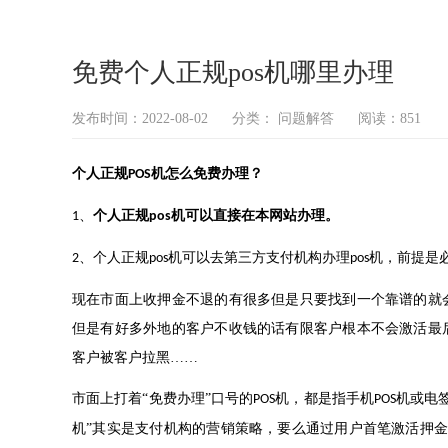
免费个人正规pos机哪里办理
发布时间：2022-08-02
分类：
问题解答
阅读：851
个人正规
机怎么免费办理？
POS
、
个人正规
机可以直接在本网站办理
。
1
pos
、个人正规
机可以去第三方支付机构办理
机，前提是
2
pos
pos
现在市面上收押金不退的有很多但是只要找到一个靠谱的就
但是有好多外地的客户不收钱的话有限客户根本不会激活最
客户被客户拉黑
……
市面上打着
“免费办理”口号的
机，都是指手机
机或电
POS
POS
机”其实是支付机构的营销策略，要么通过用户首笔激活押