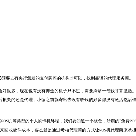
必须要去有央行颁发的支付牌照的机构才可以，找到靠谱的代理服务商。
会好很多，现在也有没有押金的机子只不过，需要刷够一笔钱才算激活
后损失的还是代理，小编之前就寄出去没有收钱的好多都没有激活然后
签
机等类型的个人刷卡机终端，我们要知道一个概念，所谓的“免费
POS
PO
金来回收硬件成本，要么就是通过考核代理商的方式让
机代理商来承
POS