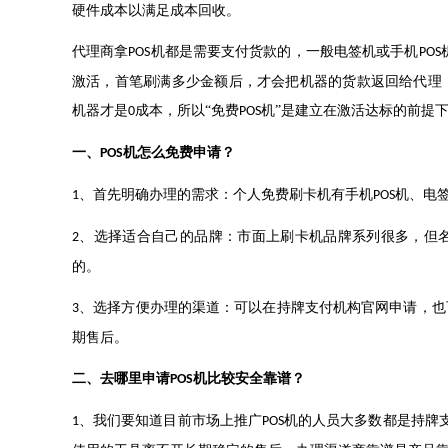
硬件成本以满足成本回收。
代理商拿
机都是需要支付货款的，一般电签机或手机
POS
POS
激活，首笔刷满多少金额后，才会把机器的货款返回给代理
机器才是
成本，所以“免费
机”是建立在激活达标的前提
0
POS
一、
机怎么免费申请？
POS
、首先明确办理的需求：个人免费刷卡机有手机
机、电
1
POS
、选择适合自己的品牌：市面上刷卡机品牌系列很多，但
2
的。
、选择方便办理的渠道：可以在持牌支付机构官网申请，也
3
期售后。
二、去哪里申请
机比较安全靠谱？
POS
、我们要知道目前市场上推广
机的人员大多数都是持牌
1
POS