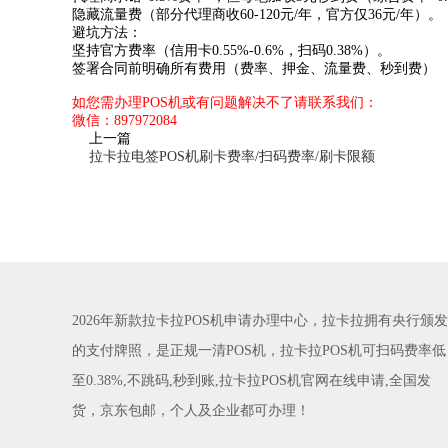
隐藏流量费（部分代理商收60-120元/年，官方仅36元/年）。
避坑方法：
坚持官方费率（信用卡0.55%-0.6%，扫码0.38%）。
签署合同前明确所有费用（费率、押金、流量费、秒到费）
如您需办理POS机或有问题解决不了请联系我们：
微信：897972084
上一篇
拉卡拉电签POS机刷卡费率/扫码费率/刷卡限额
2026年新款拉卡拉POS机申请办理中心，拉卡拉拥有央行颁发
的支付牌照，是正规一清POS机，拉卡拉POS机可扫码费率低
至0.38%,不跳码,秒到账,拉卡拉POS机官网在线申请,全国发
货，京东包邮，个人及企业都可办理！