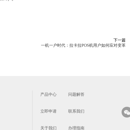
下一篇
一机一户时代：拉卡拉POS机用户如何应对变革
产品中心
问题解答
立即申请
联系我们
关于我们
办理指南