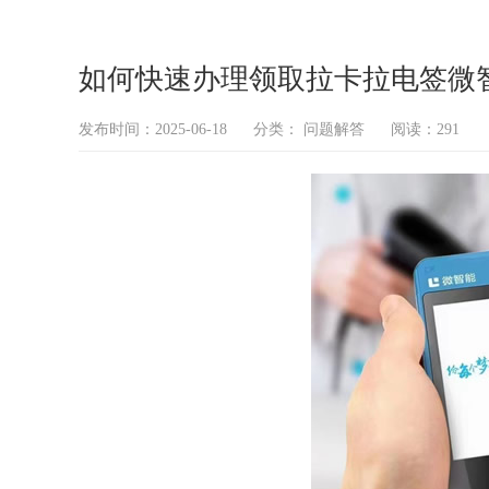
如何快速办理领取拉卡拉电签微智
发布时间：2025-06-18
分类：
问题解答
阅读：291