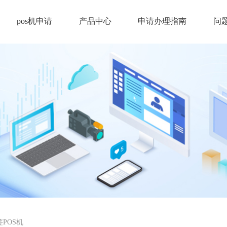
pos机申请
产品中心
申请办理指南
问
POS机