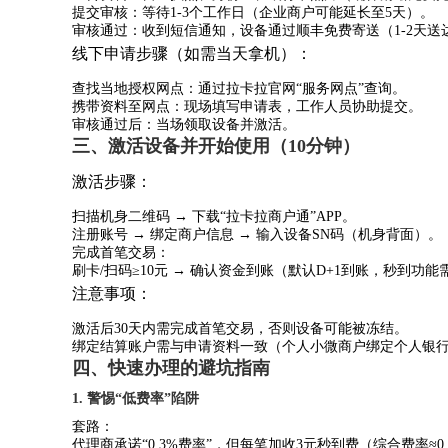
提交审核：等待1-3个工作日（企业商户可能延长至5天）。
审核通过：收到短信通知，设备通过顺丰免费寄送（1-2天送
线下申请步骤（如需当天拿机）：
查找当地授权网点：通过拉卡拉官网“服务网点”查询。
携带资料至网点：现场填写申请表，工作人员协助提交。
审核通过后：当场领取设备并激活。
三、激活设备并开始使用（10分钟）
激活步骤：
扫描机身二维码 → 下载“拉卡拉商户通”APP。
注册账号 → 绑定商户信息 → 输入设备SN码（机身背面）。
完成首笔交易：
刷卡/扫码≥10元 → 确认资金到账（默认D+1到账，秒到功
注意事项：
激活后30天内需完成首笔交易，否则设备可能被冻结。
绑定结算账户需与申请资料一致（个人小微商户绑定个人银
四、快速办理的避坑指南
1. 警惕“低费率”陷阱
套路：
代理商承诺“0.3%费率”，但每笔加收3元秒到费（综合费率≈0.