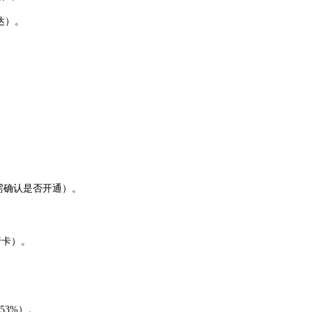
达）。
能需确认是否开通）。
行卡）。
53%）。