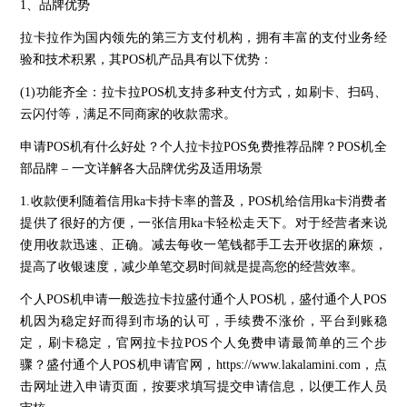
1、品牌优势
拉卡拉作为国内领先的第三方支付机构，拥有丰富的支付业务经
验和技术积累，其POS机产品具有以下优势：
(1)功能齐全：拉卡拉POS机支持多种支付方式，如刷卡、扫码、
云闪付等，满足不同商家的收款需求。
申请POS机有什么好处？个人拉卡拉POS免费推荐品牌？POS机全
部品牌 – 一文详解各大品牌优劣及适用场景
1.收款便利随着信用ka卡持卡率的普及，POS机给信用ka卡消费者
提供了很好的方便，一张信用ka卡轻松走天下。对于经营者来说
使用收款迅速、正确。减去每收一笔钱都手工去开收据的麻烦，
提高了收银速度，减少单笔交易时间就是提高您的经营效率。
个人POS机申请一般选拉卡拉盛付通个人POS机，盛付通个人POS
机因为稳定好而得到市场的认可，手续费不涨价，平台到账稳
定，刷卡稳定，官网拉卡拉POS个人免费申请最简单的三个步
骤？盛付通个人POS机申请官网，https://www.lakalamini.com，点
击网址进入申请页面，按要求填写提交申请信息，以便工作人员