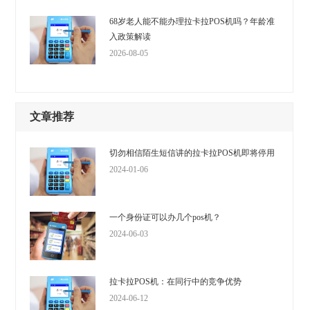
68岁老人能不能办理拉卡拉POS机吗？年龄准
入政策解读
2026-08-05
文章推荐
切勿相信陌生短信讲的拉卡拉POS机即将停用
2024-01-06
一个身份证可以办几个pos机？
2024-06-03
拉卡拉POS机：在同行中的竞争优势
2024-06-12