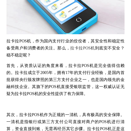
拉卡拉POS机，作为国内支付行业的佼佼者，其安全性和稳定性
备受商户和消费者的关注。那么，
拉卡拉POS机
到底安不安全？
稳不稳定呢？
首先，从资质认证的角度来看，拉卡拉POS机是完全值得信赖
的。拉卡拉成立于2005年，拥有17年的支付行业经验，是国内首
批获得央行颁发牌照的第三方支付企业之一，也是国内领先的金
融科技企业。其旗下的POS机直接受银联监管，这一权威认证无
疑为拉卡拉POS机的安全性提供了有力保障。
其次，拉卡拉POS机作为正规的一清机，具有极高的安全保障。
一清机是指银行或第三方支付公司直接对商户的POS机进行清
算，资金直接到账，无需再经历其它步骤。拉卡拉POS机正是这