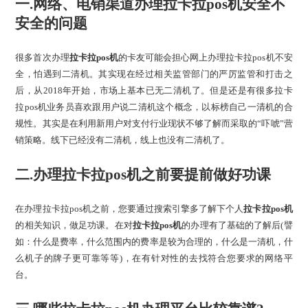
一.网络、电销渠道办理拉卡拉pos机安全不
安全的问题
很多首次办理
拉卡拉pos机
的卡友可能会担心网上办理拉卡拉pos机不安
全，怕遇到二清机。其实现在经过相关监管部门的严厉监管和打击之
后，从2018年开始，市场上基本已无二清机了。但是还是有很多拉卡
拉pos机业务员喜欢跟用户说二清机这个概念，以标榜自己一清机的合
规性。其实是在利用新用户对支付行业现状不够了解而采取的“吓唬”营
销策略。线下已经没有二清机，线上也没有二清机了。
二.办理拉卡拉pos机之前要提前做好功课
在办理拉卡拉pos机之前，您要通过搜索引擎多了解下个人
拉卡拉pos机
的相关知识，做足功课。在对
拉卡拉pos机
的办理有了基础的了解后(譬
如：什么是费率，什么范围内的费率是较为合理的，什么是一清机，什
么机子的牌子更可靠等等)，在有针对性的去找符合您要求的网络平
台。