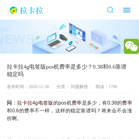
拉卡拉4g电签版pos机费率是多少？0.38和0.6靠谱
稳定吗
发布时间：2020-12-30
分类：
问题解答
阅读：1706
问
：
拉
卡拉4g电签
版
的pos机
费
率
是多少，有0.38的
费
率
和0.6的费率不一样，这样的稳定靠谱吗？将来会不会涨
价啊。