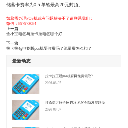
储蓄卡费率为0.5 单笔最高20元封顶。
如您需办理POS机或有问题解决不了请联系我们：
微信：897972084
上一篇
金小宝电签与拉卡拉电签哪个好
下一篇
拉卡拉4g电签版pos机要收费吗？流量费怎么扣？
最新动态
拉卡拉正规pos机官网免费领取?
2026-08-07
讨论探讨拉卡拉 POS 机的创新发展路径
2026-08-07