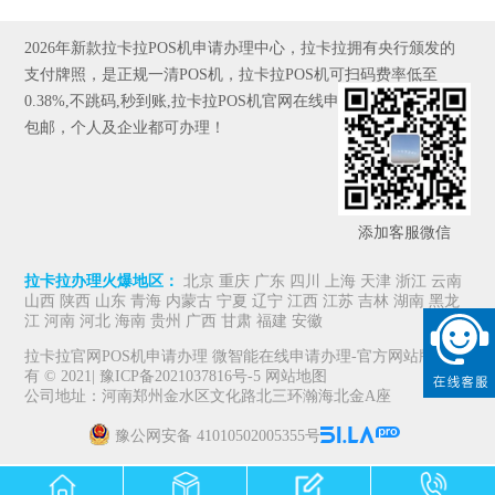
2026年新款拉卡拉POS机申请办理中心，拉卡拉拥有央行颁发的
支付牌照，是正规一清POS机，拉卡拉POS机可扫码费率低至
0.38%,不跳码,秒到账,拉卡拉POS机官网在线申请,全国发货，京东
包邮，个人及企业都可办理！
添加客服微信
拉卡拉办理火爆地区：
北京 重庆 广东 四川 上海 天津 浙江 云南
山西 陕西 山东 青海 内蒙古 宁夏 辽宁 江西 江苏 吉林 湖南 黑龙
江 河南 河北 海南 贵州 广西 甘肃 福建 安徽
拉卡拉官网POS机申请办理 微智能在线申请办理-官方网站版权所
有 © 2021|
豫ICP备2021037816号-5
网站地图
公司地址：河南郑州金水区文化路北三环瀚海北金A座
豫公网安备 41010502005355号