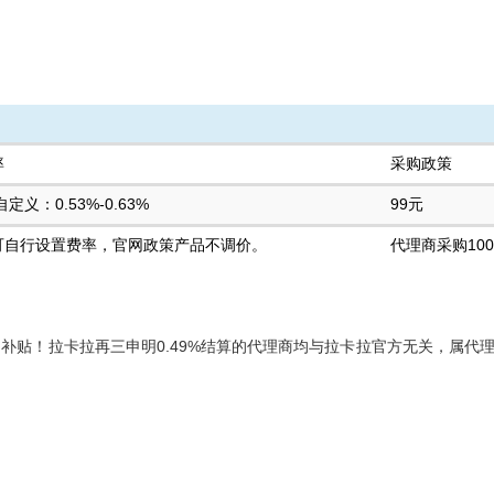
率
采购政策
定义：0.53%-0.63%
99元
可自行设置费率，官网政策产品不调价。
代理商采购10
润补贴！拉卡拉再三申明0.49%结算的代理商均与拉卡拉官方无关，属代