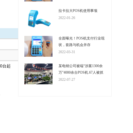
拉卡拉大POS机使用事项
2022-01-26
全面曝光！POS机支付行业现
代理结算费率
状，套路与机会并存
2022-03-31
贷记卡：0.51%扫码同标准政策
00台起
某电销公司被端“涉案1300余
万”4000余台POS机.67人被抓
2022-07-27
理