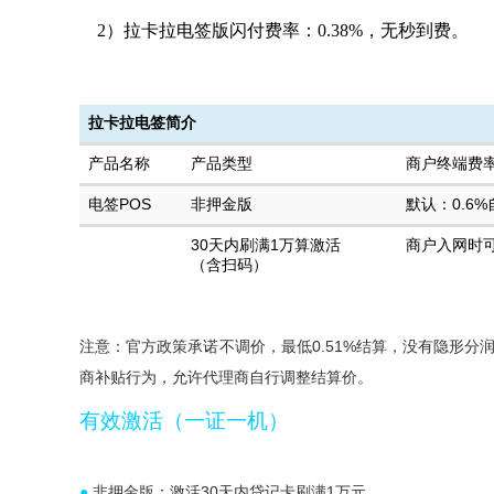
2）拉卡拉电签版闪付费率：0.38%，无秒到费。
拉卡拉电签简介
产品名称
产品类型
商户终端费
电签POS
非押金版
默认：0.6%自
30天内刷满1万算激活
商户入网时
（含扫码）
注意：官方政策承诺不调价，最低0.51%结算，没有隐形分
商补贴行为，允许代理商自行调整结算价。
有效激活（一证一机）
●
非押金版：激活30天内贷记卡刷满1万元