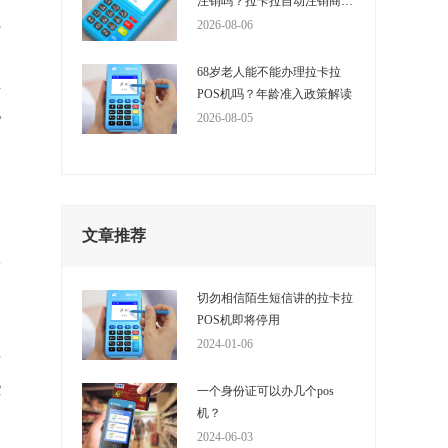
注销吗？拉卡拉自动注销商户
的时间是多少？
2026-08-06
行
。
68岁老人能不能办理拉卡拉
真
POS机吗？年龄准入政策解读
无
2026-08-05
逾
文章推荐
询
纷
切勿相信陌生短信讲的拉卡拉
POS机即将停用
2024-01-06
财
些
一个身份证可以办几个pos
机？
2024-06-03