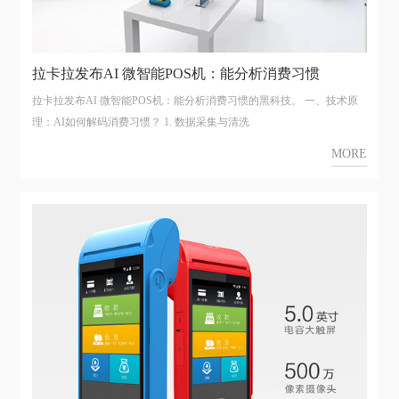
拉卡拉发布AI 微智能POS机：能分析消费习惯
拉卡拉发布AI 微智能POS机：能分析消费习惯的黑科技。 一、技术原
理：AI如何解码消费习惯？ 1. 数据采集与清洗
MORE