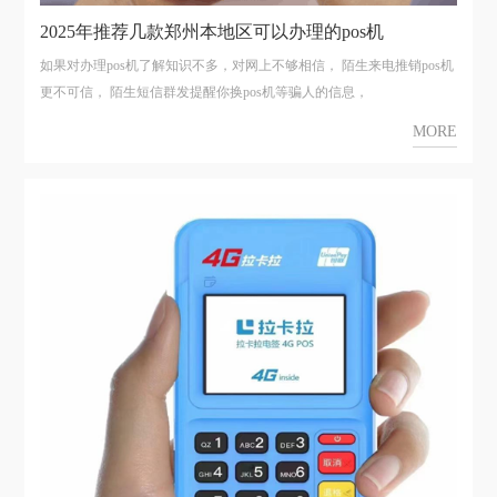
2025年推荐几款郑州本地区可以办理的pos机
如果对办理pos机了解知识不多，对网上不够相信， 陌生来电推销pos机
更不可信， 陌生短信群发提醒你换pos机等骗人的信息，
MORE