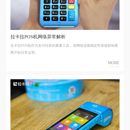
拉卡拉POS机网络异常解析
拉卡拉POS机作为支付结算的重要工具，其网络连接稳定性直接影响着
商户的日常运营。
MORE