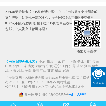
2026年新款拉卡拉POS机申请办理中心，拉卡拉拥有央行颁发的
支付牌照，是正规一清POS机，拉卡拉POS机可扫码费率低至
0.38%,不跳码,秒到账,拉卡拉POS机官网在线申请,全国发货，京东
包邮，个人及企业都可办理！
添加客服微信
拉卡拉办理火爆地区：
北京 重庆 广东 四川 上海 天津 浙江 云南
山西 陕西 山东 青海 内蒙古 宁夏 辽宁 江西 江苏 吉林 湖南 黑龙
江 河南 河北 海南 贵州 广西 甘肃 福建 安徽
拉卡拉官网POS机申请办理 微智能在线申请办理-官方网站版权所
有 © 2021|
豫ICP备2021037816号-5
网站地图
公司地址：河南郑州金水区文化路北三环瀚海北金A座
豫公网安备 41010502005355号